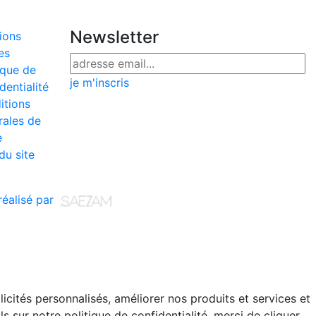
Newsletter
ions
es
ique de
je m'inscris
dentialité
itions
rales de
e
du site
 réalisé par
cités personnalisés, améliorer nos produits et services et
 sur notre politique de confidentialité, merci de cliquer