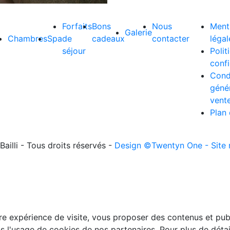
Forfaits
Bons
Nous
Ment
Galerie
Chambres
Spa
de
cadeaux
contacter
légal
séjour
Polit
confi
Cond
géné
vent
Plan 
ailli - Tous droits réservés -
Design ©Twentyn One
- Site
e expérience de visite, vous proposer des contenus et publi
l'usage de cookies de nos partenaires. Pour plus de détails